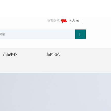
语言选择:
产品中心
新闻动态