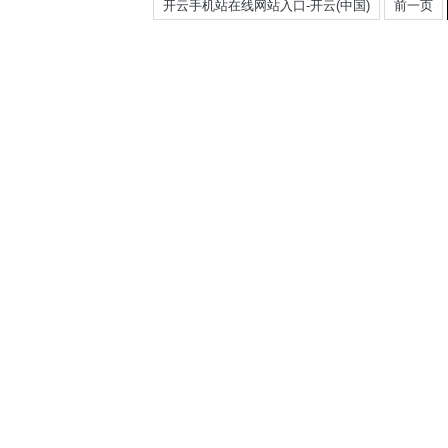
开云手机站在线网站入口-开云(中国)
前一页