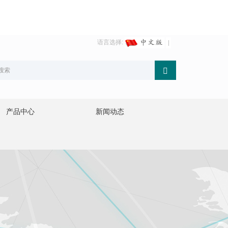
语言选择:
产品中心
新闻动态