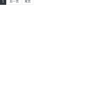
1
后一页
尾页