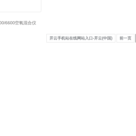
300/6600空氧混合仪
开云手机站在线网站入口-开云(中国)
前一页