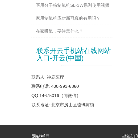
医用分子筛制氧机SL-3W系列使用视频
家用制氧机应对新冠真的有用吗？
在家吸氧，要注意什么？
联系开云手机站在线网站
入口-开云(中国)
联系人: 神鹿医疗
联系电话: 400-993-6860
QQ:14675016（同微信）
联系地址: 北京市房山区琉璃河镇
网站栏目
邮箱订