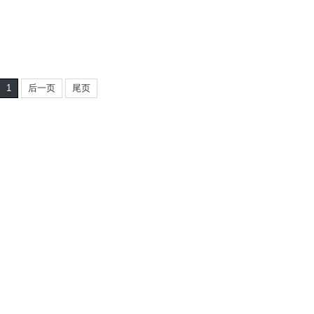
1
后一页
尾页