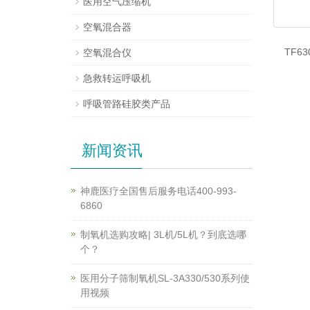
医用空气压缩机
空氧混合器
TF6
空氧混合仪
急救转运呼吸机
呼吸管路硅胶类产品
新闻资讯
神鹿医疗全国售后服务电话400-993-
6860
制氧机选购攻略| 3L机/5L机？到底选哪
个？
医用分子筛制氧机SL-3A330/530系列使
用视频