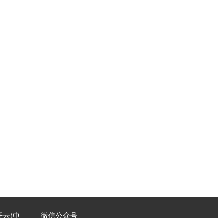
云(中
微信公众号