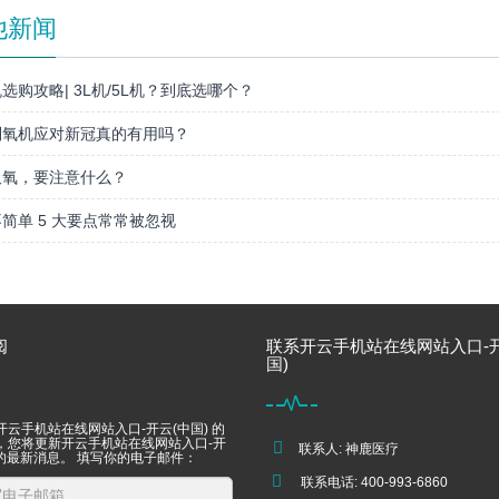
他新闻
选购攻略| 3L机/5L机？到底选哪个？
制氧机应对新冠真的有用吗？
吸氧，要注意什么？
简单 5 大要点常常被忽视
阅
联系开云手机站在线网站入口-开
国)
云手机站在线网站入口-开云(中国) 的
，您将更新开云手机站在线网站入口-开
联系人: 神鹿医疗
 的最新消息。 填写你的电子邮件：
联系电话: 400-993-6860