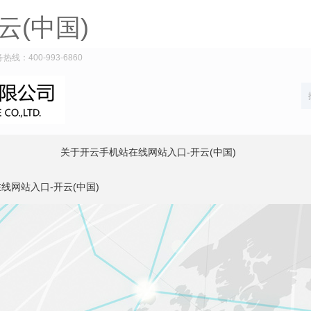
(中国)
：400-993-6860
关于开云手机站在线网站入口-开云(中国)
线网站入口-开云(中国)