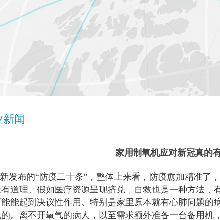
业新闻
家用制氧机应对新冠真的
新发布的“防疫二十条”，整体上来看，防疫愈加精准了
没有道理。假如医疗资源呈现挤兑，自救也是一种方法，
可能能起到决议性作用。特别是家里原本就有心肺问题的
机的。离不开氧气的病人，以至需求额外准备一台备用机