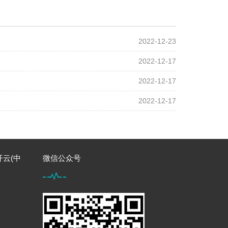
2022-12-23
2022-12-17
2022-12-17
2022-12-17
云(中
微信公众号