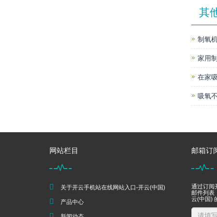
其
制氧机
家用
在家
吸氧不
网站栏目
邮箱订
通过订阅开
关于开云手机站在线网站入口-开云(中国)
邮件列表
云(中国)
产品中心
新闻动态