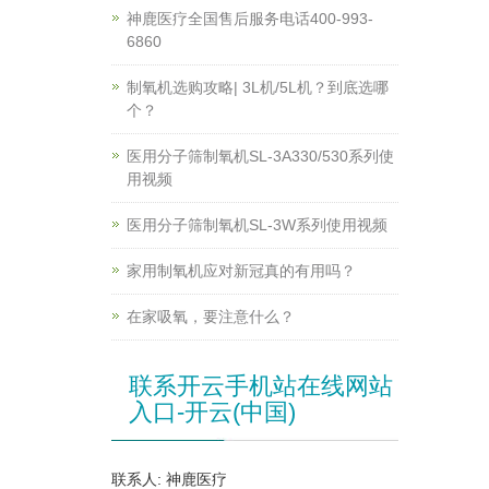
神鹿医疗全国售后服务电话400-993-
6860
制氧机选购攻略| 3L机/5L机？到底选哪
个？
医用分子筛制氧机SL-3A330/530系列使
用视频
医用分子筛制氧机SL-3W系列使用视频
家用制氧机应对新冠真的有用吗？
在家吸氧，要注意什么？
联系开云手机站在线网站
入口-开云(中国)
联系人: 神鹿医疗