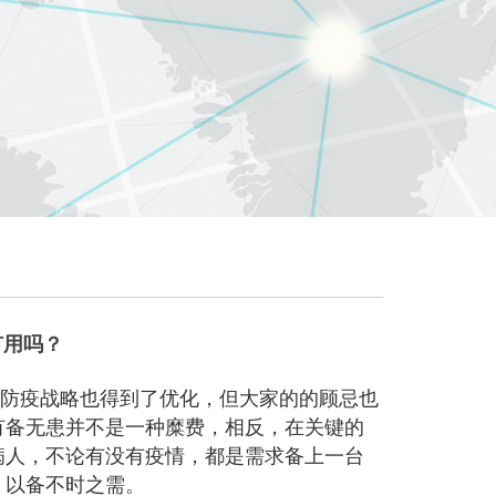
有用吗？
，防疫战略也得到了优化，但大家的的顾忌也
有备无患并不是一种糜费，相反，在关键的
病人，不论有没有疫情，都是需求备上一台
，以备不时之需。