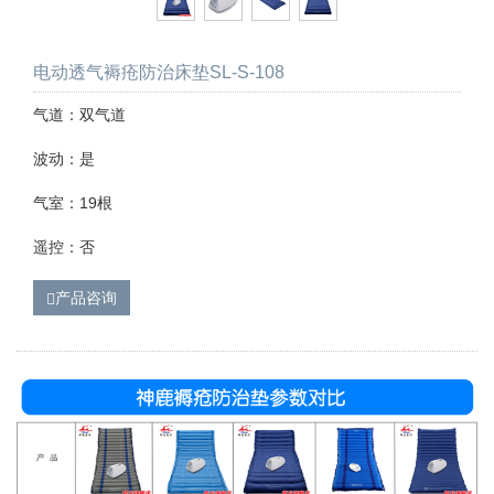
电动透气褥疮防治床垫SL-S-108
气道：双气道
波动：是
气室：19根
遥控：否
产品咨询