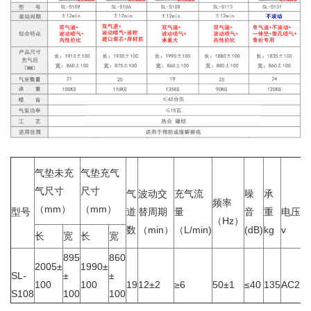
气垫未充
气垫充气
气尺寸
尺寸
气
波动交
充气流
噪
承
频率
（mm）
（mm）
型号
道
替周期
量
音
重
电压
（Hz）
数
（min）
（L/min)
(dB)
kg
v
长
宽
长
宽
895
860
2005±
1990±
SL-
±
±
100
100
19
12±2
≥6
50±1
≤40
135
AC220
S108
100
100