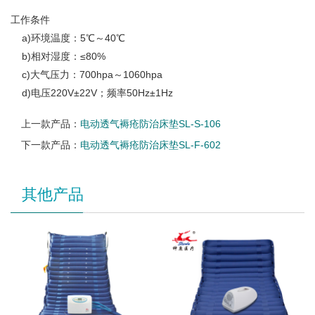
工作条件
a)环境温度：5℃～40℃
b)相对湿度：≤80%
c)大气压力：700hpa～1060hpa
d)电压220V±22V；频率50Hz±1Hz
上一款产品：
电动透气褥疮防治床垫SL-S-106
下一款产品：
电动透气褥疮防治床垫SL-F-602
其他产品